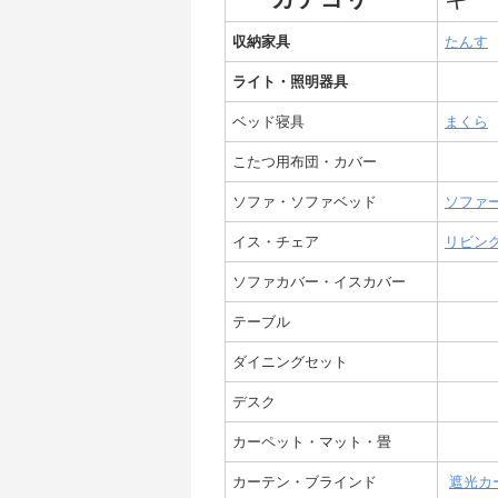
収納家具
たんす
ライト・照明器具
ベッド寝具
まくら
こたつ用布団・カバー
ソファ・ソファベッド
ソファ
イス・チェア
リビン
ソファカバー・イスカバー
テーブル
ダイニングセット
デスク
カーペット・マット・畳
カーテン・ブラインド
遮光カ